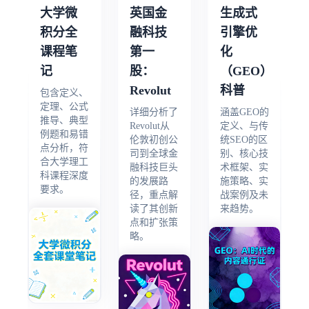
大学微
英国金
生成式
积分全
融科技
引擎优
课程笔
第一
化
记
股：
（GEO）
Revolut
科普
包含定义、
定理、公式
详细分析了
涵盖GEO的
推导、典型
Revolut从
定义、与传
例题和易错
伦敦初创公
统SEO的区
点分析，符
司到全球金
别、核心技
合大学理工
融科技巨头
术框架、实
科课程深度
的发展路
施策略、实
要求。
径，重点解
战案例及未
读了其创新
来趋势。
点和扩张策
略。