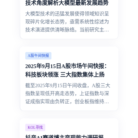
技术角度解析大模型最新发展趋势
增长69.8%，盈利增速显著高于营收增
大模型技术的迅猛发展使得领域知识呈
速，凸显业务结构优化带来的效率提
现碎片化增长态势，亟需系统性综述为
升。这种增长并非单点突破，而是呈现
技术演进提供清晰脉络。当前研究主要
季度持续性
面临两重核心痛点：其一， 技术快速迭
代导致的知识分散 ，例如混合专家系统
（MoE）与量化压缩技术作为提升模型
A股午间快报
效率的关键路径，二者在压缩比、推理
2025年9月15日A股市场午间快报：
延迟、精度损失等核心指标上缺乏横向
科技板块领涨 三大指数集体上扬
对比框架，导致技术选型难以形成统一
截至2025年9月15日午间收盘，A股三大
参考标准；其二， 评估体系滞后于技术
指数呈现低开高走态势，上证指数与深
创新 ，文献arXiv:2407.03418v1明确指
证成指实现由负转正，创业板指维持强
出，现有多模态评估方法在"模态协同
势格局。尽管整体缩量，市场仍呈现结
性""场景适配性""伦理风险控制"三维度
构性行情特征：科技板块领涨带动创业
存在显著空白，无法全面衡量大模型在
板指维持强势，午间收盘价较前一交易
复杂任务中的综合表现。
KOL寻找
日（2762.99点）小幅上涨，延续3%的阶
抖音AI赛道博主变现能力调研报