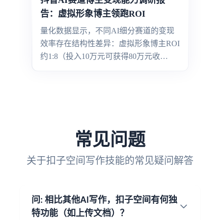
段涨幅趋势；而权重股集中的沪指则在
告：虚拟形象博主领跑ROI
3900点关口前震荡整固，反映资金向成
量化数据显示，不同AI细分赛道的变现
长赛道集中的分化态势。
效率存在结构性差异：虚拟形象博主ROI
约1:8（投入10万元可获得80万元收
入），AI短剧ROI约1:5，科技科普ROI约
1:3。这种差异主要源于内容生产的边际
成本与商业溢价能力——虚拟形象博主
通过IP人设沉淀实现情感价值复用，AI
短剧依托工业化生产（如单集成本低至
500元、40天完成6集制作）降低边际成
常见问题
本，而科技科普赛道则受限于内容专业
性与受众付费意愿的平衡。
关于扣子空间写作技能的常见疑问解答
问: 相比其他AI写作，扣子空间有何独
特功能（如上传文档）？