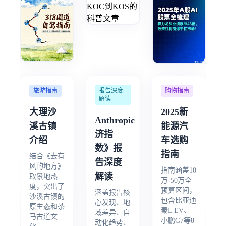
旅游指南
报告深度
购物指南
解读
大理沙
2025新
Anthropic《经
溪古镇
能源汽
济指
介绍
车选购
数》报
指南
结合《去有
告深度
风的地方》
指南涵盖10
解读
取景地热
万-50万全
度，突出了
预算区间，
涵盖报告核
沙溪古镇的
包含比亚迪
心发现、地
原生态和茶
秦L EV、
域差异、自
马古道文
小鹏G7等8
动化趋势、