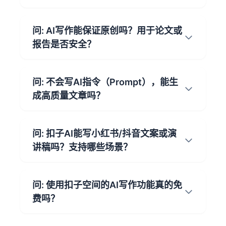
答:
核心优势在于
先理解，再动笔
。
问: AI写作能保证原创吗？用于论文或
上传资料生成大纲
：您可以上传现有
报告是否安全？
文档（PDF/Word等），AI会为您提炼
文章大纲
，确保内容有据可依。
答:
原创度高
，每次生成均为实时创作。
内容更可控
：基于您的资料进行
AI写
问: 不会写AI指令（Prompt），能生
学术论文
：可作为强大的
研究助理
和
作
，让生成的
学术论文
或
商业报告
更
成高质量文章吗？
初稿撰写工具
，但发表前请务必结合
精准、更符合您的要求。
您的思考进行最终审核。
答:
当然，
零门槛上手
。
商业/工作用途
：完全支持。可快速生
问: 扣子AI能写小红书/抖音文案或演
一键"做同款"
：在"案例库"中，点击您
成
商业报告
、
营销文案
，是高效的
AI
讲稿吗？支持哪些场景？
感兴趣的
调研报告
或
抖音文案
，即可
写作
助手。
立即体验。
答:
是一款
全场景AI写作
助手，覆盖：
参考输入示例
：输入框有清晰的
AI写
问: 使用扣子空间的AI写作功能真的免
职场办公
：周报、邮件、
演讲稿
、策
作
指令示范，模仿它即可，AI能理解
费吗？
划案。
简单直白的语言。
答:
是的，您可以直接在扣子空间内免费
市场营销
：
小红书种草文
、
抖音短视