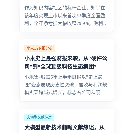
作为知识内容社区的标杆企业，知乎在
该年度实现上市以来首次单季度全面盈
利，全年净亏损大幅收窄79.9%，毛利率
提升至60.6%，标志着其通过"降本增
效"战略阶段性突破盈利困局。然而，这
种盈利改善伴随着营收同比下滑14.3%
小米Q2财报分析
（全年营收35.99亿元）与用户规模显著
小米史上最强财报来袭，从“硬件公
收缩
司”到“全球顶级科技生态集团”
小米集团2025年上半年财报以"史上最
强"姿态展现历史性突破，营收与利润规
模实现跨越式增长，标志着公司从硬件
销售驱动向生态价值创造的增长逻辑全
面重构。数据显示，2025年上半年总营
收达2272.49亿元，较2024年同期的1644
大模型文献综述
亿元同比增长38.2%；经调整净利润
大模型最新技术前瞻文献综述，从
215.06亿元，较去年同期126.66亿元大幅