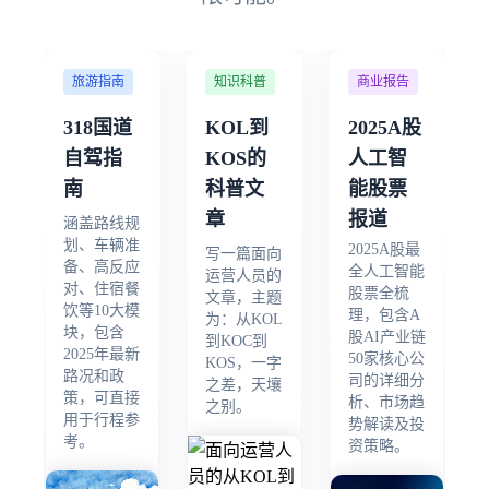
旅游指南
知识科普
商业报告
318国道
KOL到
2025A股
自驾指
KOS的
人工智
南
科普文
能股票
章
报道
涵盖路线规
划、车辆准
2025A股最
写一篇面向
备、高反应
全人工智能
运营人员的
对、住宿餐
股票全梳
文章，主题
饮等10大模
理，包含A
为：从KOL
块，包含
股AI产业链
到KOC到
2025年最新
50家核心公
KOS，一字
路况和政
司的详细分
之差，天壤
策，可直接
析、市场趋
之别。
用于行程参
势解读及投
考。
资策略。